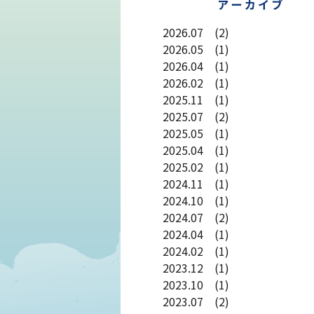
2026.07 (2)
2026.05 (1)
2026.04 (1)
2026.02 (1)
2025.11 (1)
2025.07 (2)
2025.05 (1)
2025.04 (1)
2025.02 (1)
2024.11 (1)
2024.10 (1)
2024.07 (2)
2024.04 (1)
2024.02 (1)
2023.12 (1)
2023.10 (1)
2023.07 (2)