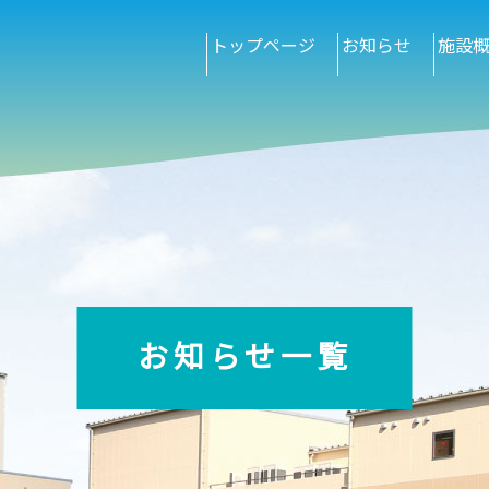
トップページ
お知らせ
施設
お知らせ一覧