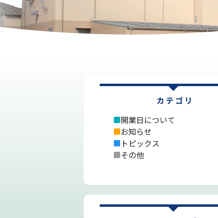
■
開業日について
■
お知らせ
■
トピックス
■
その他